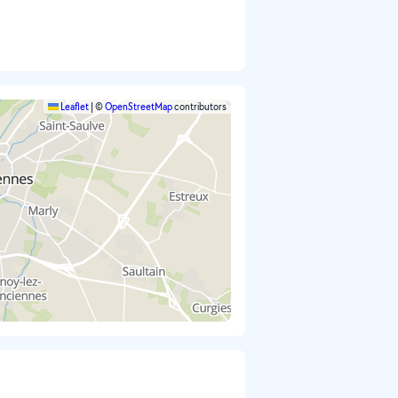
Leaflet
|
©
OpenStreetMap
contributors