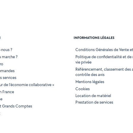
N
INFORMATIONS LÉGALES
-nous ?
Conditions Générales de Vente et 
 marche ?
Politique de confidentialité et de
vie privée
ro
Référencement, classement des 
demandes
contrôle des avis
 services
Mentions légales
tur de l'économie collaborative »
Cookies
en France
Location de matériel
se
Prestation de services
 et Grands Comptes
t