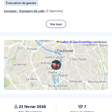
Évacuation de gravats
Livraison - Transport de colis
(2 réponses)
Voir tout
Leaflet
|
©
OpenStreetMap
contributors
23 février 2026
7
date d’inscription
mises en relation