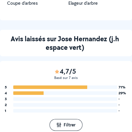
Coupe d’arbres
Elageur d’arbre
Avis laissés sur Jose Hernandez (j.h
espace vert)
4,7/5
Basé sur 7 avis
5
71%
4
29%
3
-
2
-
1
-
Filtrer