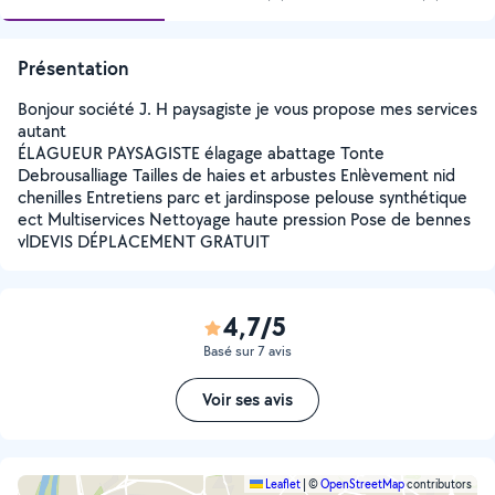
Présentation
Bonjour société J. H paysagiste je vous propose mes services
autant
ÉLAGUEUR PAYSAGISTE élagage abattage Tonte
Debrousalliage Tailles de haies et arbustes Enlèvement nid
chenilles Entretiens parc et jardinspose pelouse synthétique
ect Multiservices Nettoyage haute pression Pose de bennes
vlDEVIS DÉPLACEMENT GRATUIT
4,7/5
Basé sur 7 avis
Voir ses avis
Leaflet
|
©
OpenStreetMap
contributors