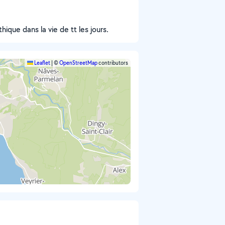
ique dans la vie de tt les jours.
Leaflet
|
©
OpenStreetMap
contributors