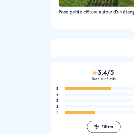
Pose petite clôture autour d'un étan
3,4/5
Basé sur 5 avis
5
4
3
2
1
Filtrer