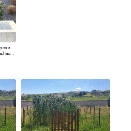
 genre
 double