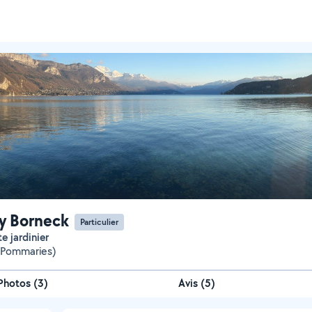
y Borneck
Particulier
te jardinier
(Pommaries)
Photos
(
3
)
Avis (5)