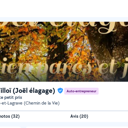
illoï (Joël élagage)
Auto-entrepreneur
te petit prix
et-Lagrave (Chemin de la Vie)
hotos
(
32
)
Avis (20)