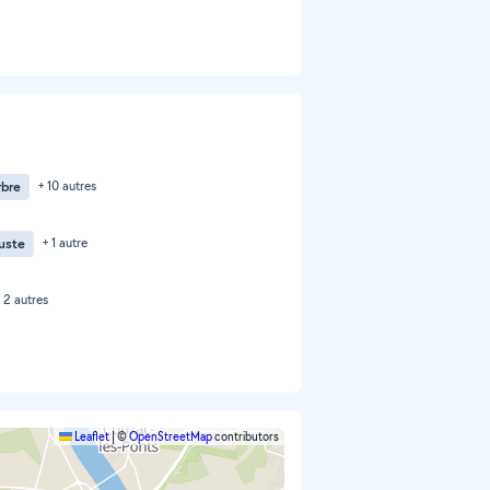
rbre
+ 10 autres
buste
+ 1 autre
 2 autres
Leaflet
|
©
OpenStreetMap
contributors