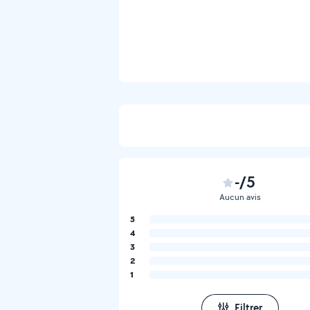
-/5
Aucun avis
5
4
3
2
1
Filtrer