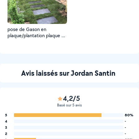
pose de Gason en
plaque/plantation plaque d
ardoise
Avis laissés sur Jordan Santin
4,2/5
Basé sur 5 avis
5
80%
4
-
3
-
2
-