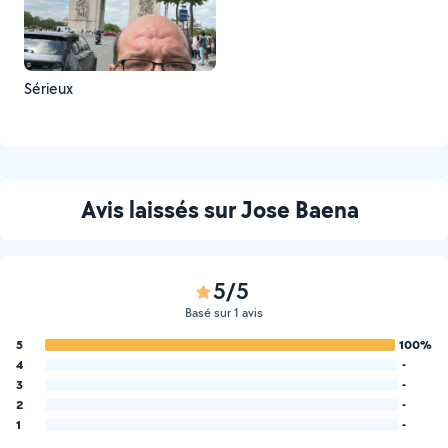
Sérieux
Avis laissés sur Jose Baena
5/5
Basé sur 1 avis
5
100%
4
-
3
-
2
-
1
-