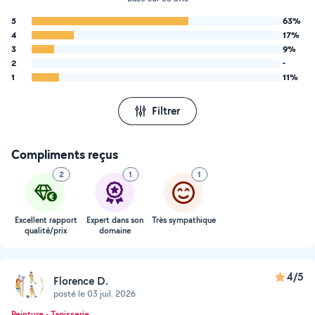
5
63%
4
17%
3
9%
2
-
1
11%
Filtrer
Compliments reçus
2
1
1
Excellent rapport
Expert dans son
Très sympathique
qualité/prix
domaine
4/5
Florence D.
posté le 03 juil. 2026
Peinture - Tapisserie