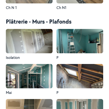
Ch N 1
Ch N1
Plâtrerie - Murs - Plafonds
Isolation
P
Mai
P