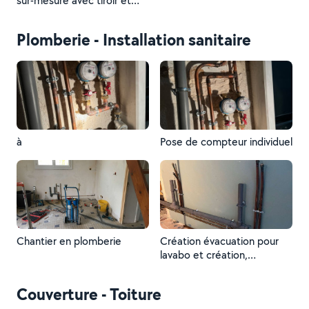
sur-mesure avec tiroir et
lumière led avec bouton
plus penderie
Plomberie - Installation sanitaire
à
Pose de compteur individuel
Chantier en plomberie
Création évacuation pour
lavabo et création,
alimentation eau, eau,
chaude et eau froide en
Couverture - Toiture
cuivre