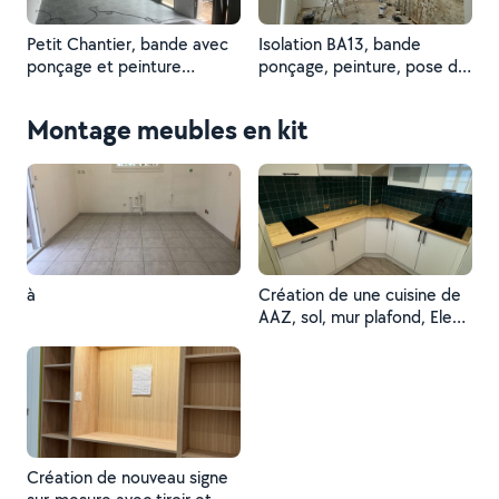
Petit Chantier, bande avec
Isolation BA13, bande
ponçage et peinture
ponçage, peinture, pose de
plafond, mur, plus pont de
Menuiserie installation
mur, font en gris à la
électrique
Montage meubles en kit
demande du client
à
Création de une cuisine de
AAZ, sol, mur plafond, Elec,
plomberie, pose de cuisine
Création de nouveau signe