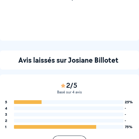
Avis laissés sur Josiane Billotet
2/5
Basé sur 4 avis
5
25%
4
-
3
-
2
-
1
75%