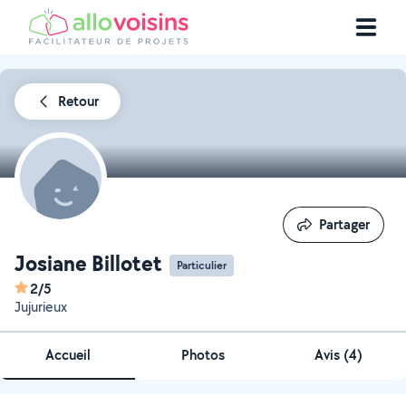
Retour
Partager
Partager
Josiane Billotet
Particulier
2/5
Jujurieux
Accueil
Photos
Avis (4)