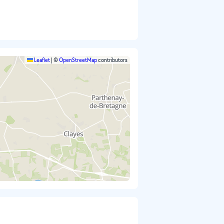
Leaflet
|
©
OpenStreetMap
contributors