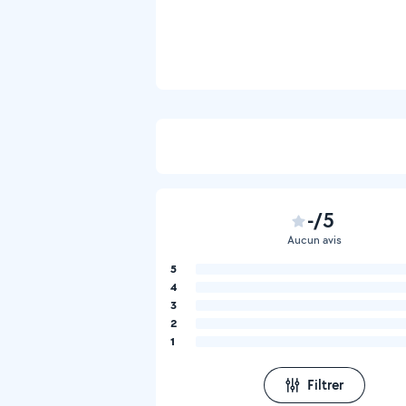
-/5
Aucun avis
5
4
3
2
1
Filtrer