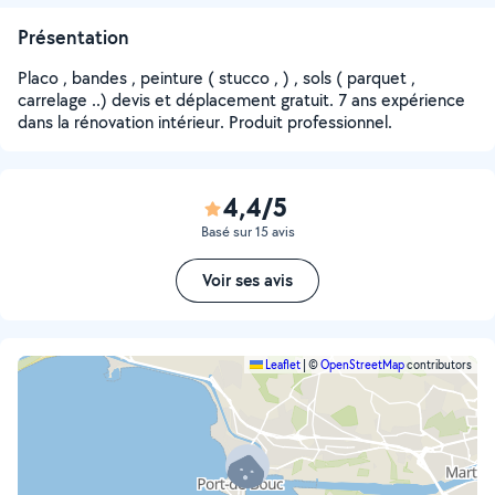
Présentation
Placo , bandes , peinture ( stucco , ) , sols ( parquet ,
carrelage ..) devis et déplacement gratuit. 7 ans expérience
dans la rénovation intérieur. Produit professionnel.
4,4/5
Basé sur 15 avis
Voir ses avis
Leaflet
|
©
OpenStreetMap
contributors