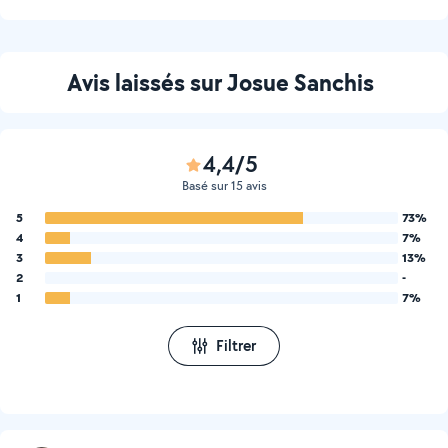
Avis laissés sur Josue Sanchis
4,4/5
Basé sur 15 avis
5
73%
4
7%
3
13%
2
-
1
7%
Filtrer