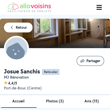
Retour
Partager
Partager
Josue Sanchis
Particulier
MJ Rénovation
4,4/5
Port-de-Bouc (Centre)
Accueil
Photos
(
3
)
Avis (15)