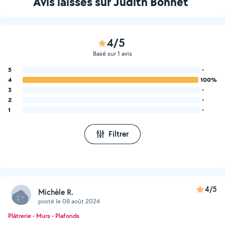
Avis laissés sur Judith Bonnet
4/5
Basé sur 1 avis
5
-
4
100%
3
-
2
-
1
-
Filtrer
4/5
Michèle R.
posté le 08 août 2024
Plâtrerie - Murs - Plafonds