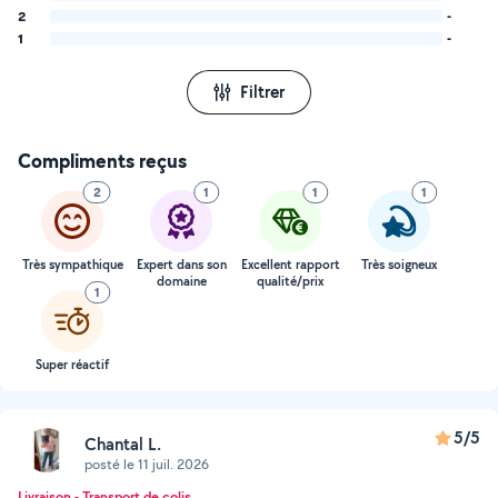
2
-
1
-
Filtrer
Compliments reçus
2
1
1
1
Très sympathique
Expert dans son
Excellent rapport
Très soigneux
domaine
qualité/prix
1
Super réactif
5/5
Chantal L.
posté le 11 juil. 2026
Livraison - Transport de colis