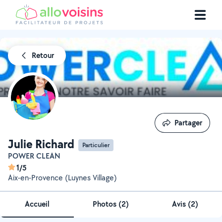
Retour
Partager
Partager
Julie Richard
Particulier
POWER CLEAN
1/5
Aix-en-Provence (Luynes Village)
Accueil
Photos
(
2
)
Avis (2)