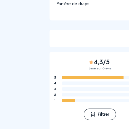
Panière de draps
4,3/5
Basé sur 6 avis
5
4
3
2
1
Filtrer