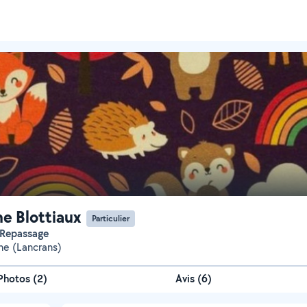
ne Blottiaux
Particulier
/Repassage
ne (Lancrans)
Photos
(
2
)
Avis (6)