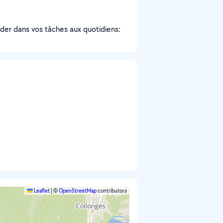
aider dans vos tâches aux quotidiens:
Leaflet
|
©
OpenStreetMap
contributors