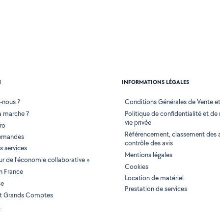
N
INFORMATIONS LÉGALES
-nous ?
Conditions Générales de Vente et 
 marche ?
Politique de confidentialité et de
vie privée
ro
Référencement, classement des 
demandes
contrôle des avis
 services
Mentions légales
tur de l'économie collaborative »
Cookies
en France
Location de matériel
se
Prestation de services
 et Grands Comptes
t