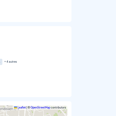
n
+ 4 autres
Leaflet
|
©
OpenStreetMap
contributors