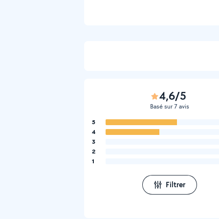
4,6/5
Basé sur 7 avis
5
4
3
2
1
Filtrer