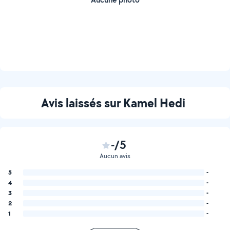
Avis laissés sur Kamel Hedi
-/5
Aucun avis
5
-
4
-
3
-
2
-
1
-