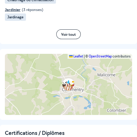
Jardinier
(3 réponses)
Jardinage
Voir tout
Leaflet
|
©
OpenStreetMap
contributors
Certifications / Diplômes