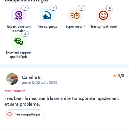
7
7
7
6
Expert dans son
Très soigneux
Super réactif
Très sympathique
domaine
2
Excellent rapport
qualité/prix
5/5
Camille B.
posté le 02 août 2026
Manutention
Tres bien, la machine à laver a été transportée rapidement
et sans problème.
Très sympathique