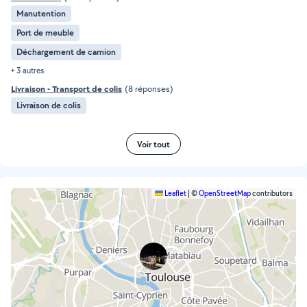
Manutention
Port de meuble
Déchargement de camion
+ 3 autres
Livraison - Transport de colis
(8 réponses)
Livraison de colis
Voir tout
Leaflet
|
©
OpenStreetMap
contributors