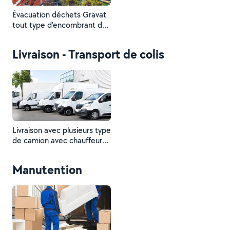
Évacuation déchets Gravat
tout type d'encombrant de
fond en combles Lieu : Lyon
et toute sa région
Livraison - Transport de colis
Dechetterie municipal du
Grand Lyon
Livraison avec plusieurs type
de camion avec chauffeur
et manutention comprise
Manutention