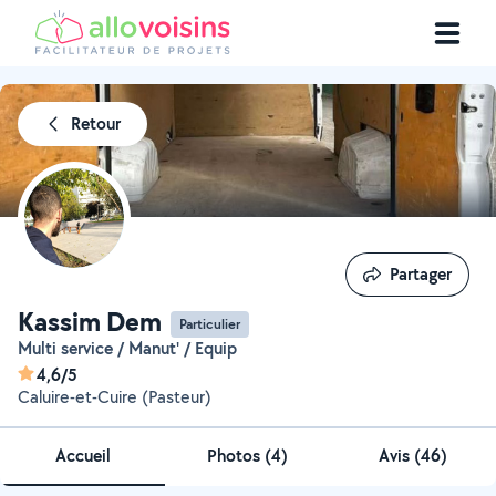
Retour
Partager
Partager
Kassim Dem
Particulier
Multi service / Manut' / Equip
4,6/5
Caluire-et-Cuire (Pasteur)
Accueil
Photos
(
4
)
Avis (46)