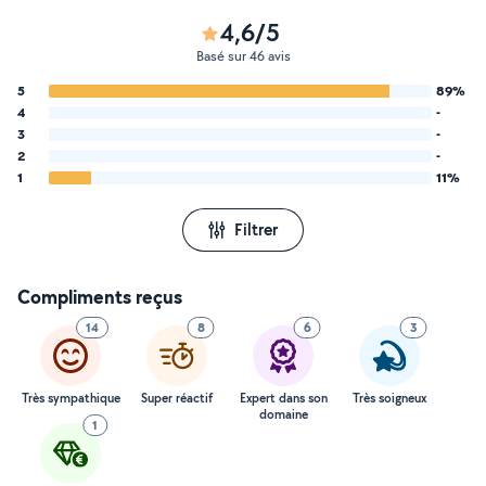
4,6/5
Basé sur 46 avis
5
89%
4
-
3
-
2
-
1
11%
Filtrer
Compliments reçus
14
8
6
3
Très sympathique
Super réactif
Expert dans son
Très soigneux
domaine
1