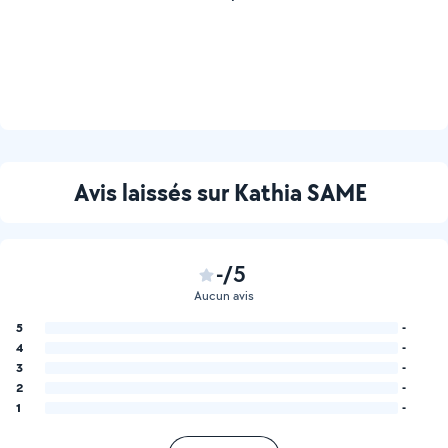
Avis laissés sur Kathia SAME
-/5
Aucun avis
5
-
4
-
3
-
2
-
1
-