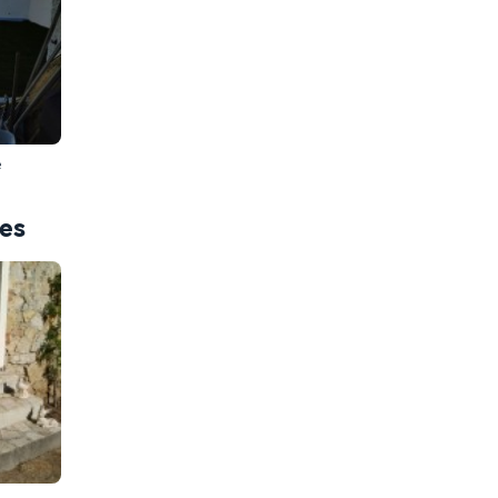
e
ces