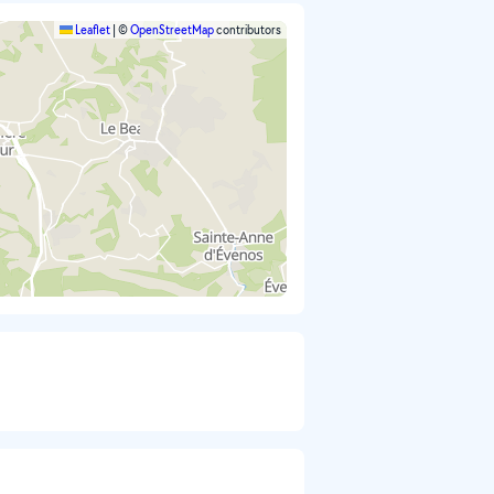
Leaflet
|
©
OpenStreetMap
contributors