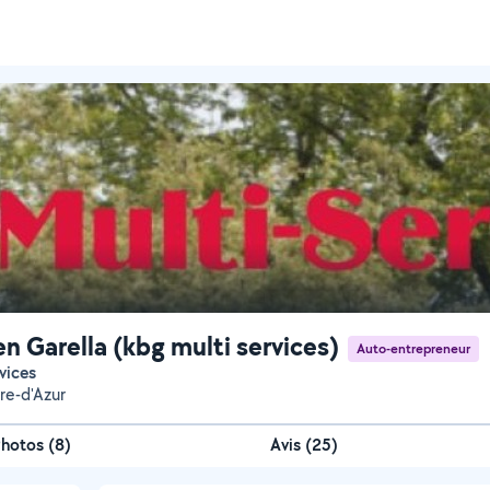
en Garella (kbg multi services)
Auto-entrepreneur
rvices
re-d'Azur
Photos
(
8
)
Avis (25)