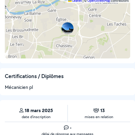
Leaflet
|
©
OpenStreetMap
contributors
Certifications / Diplômes
Mécanicien pl
18 mars 2025
13
date d’inscription
mises en relation
-
délai de réponse aux messages