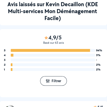
Avis laissés sur Kevin Decaillon (KDE
Multi-services Mon Déménagement
Facile)
4,9/5
Basé sur 63 avis
5
94%
4
3%
3
-
2
2%
1
2%
Filtrer