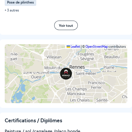
Pose de plinthes
+ 3 autres
Voir tout
Leaflet
|
©
OpenStreetMap
contributors
Certifications / Diplômes
Peinture / sol /carrelage /placo bonde