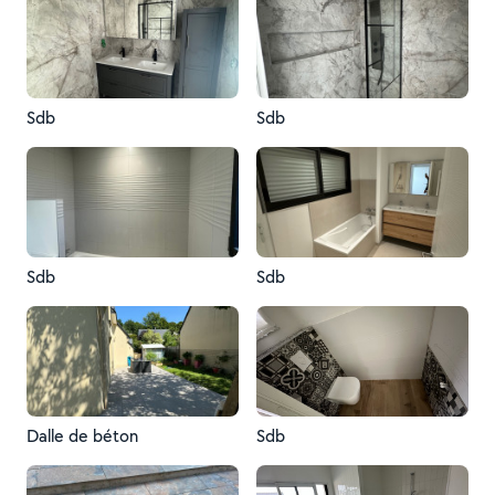
Sdb
Sdb
Sdb
Sdb
Dalle de béton
Sdb