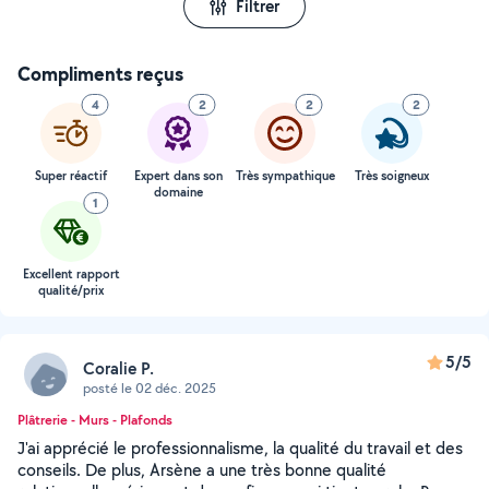
Filtrer
Compliments reçus
4
2
2
2
Super réactif
Expert dans son
Très sympathique
Très soigneux
domaine
1
Excellent rapport
qualité/prix
5/5
Coralie P.
posté le 02 déc. 2025
Plâtrerie - Murs - Plafonds
J'ai apprécié le professionnalisme, la qualité du travail et des
conseils. De plus, Arsène a une très bonne qualité