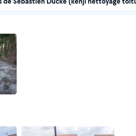
s de Sébastien Ducke (kenji nettoyage toit