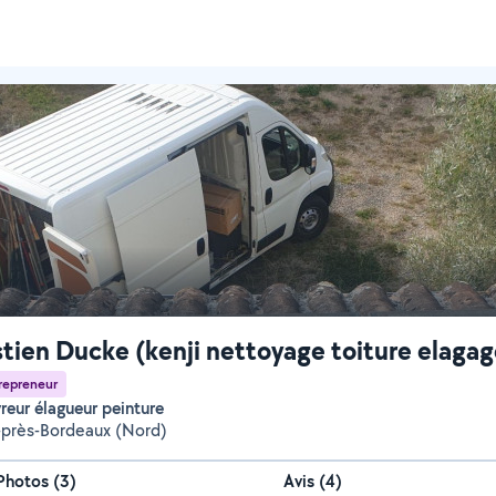
tien Ducke (kenji nettoyage toiture elagag
repreneur
reur élagueur peinture
-près-Bordeaux (Nord)
Photos
(
3
)
Avis (4)