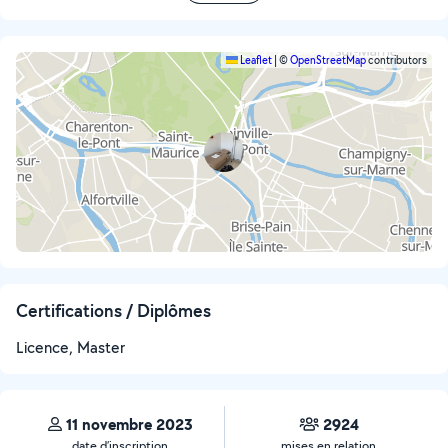
Leaflet
|
©
OpenStreetMap
contributors
Certifications / Diplômes
Licence, Master
11 novembre 2023
2924
date d’inscription
mises en relation