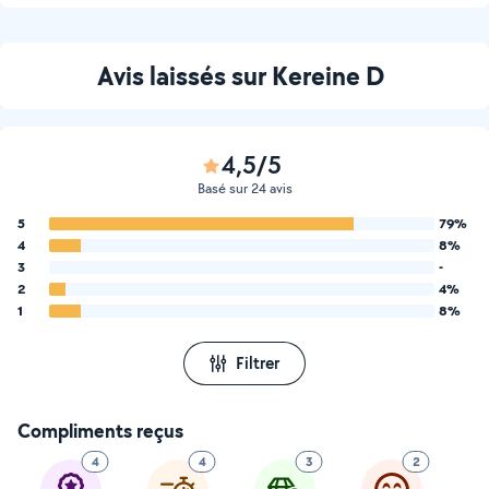
Avis laissés sur Kereine D
4,5/5
Basé sur 24 avis
5
79%
4
8%
3
-
2
4%
1
8%
Filtrer
Compliments reçus
4
4
3
2