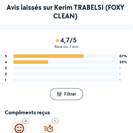
Avis laissés sur Kerim TRABELSI (FOXY
CLEAN)
4,7/5
Basé sur 3 avis
5
67%
4
33%
3
-
2
-
1
-
Filtrer
Compliments reçus
2
1