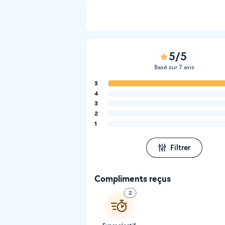
5/5
Basé sur 7 avis
5
4
3
2
1
Filtrer
Compliments reçus
2