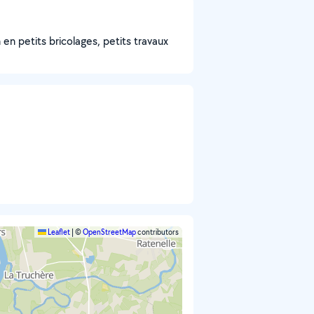
 en petits bricolages, petits travaux
Leaflet
|
©
OpenStreetMap
contributors