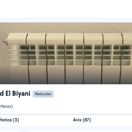
d El Biyani
Particulier
(Manio)
Photos
(
3
)
Avis (87)