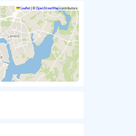
Leaflet
|
©
OpenStreetMap
contributors