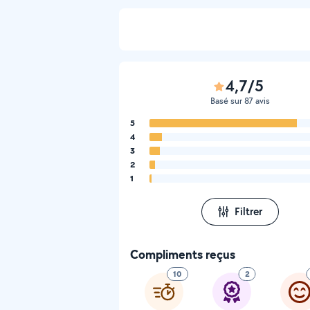
4,7/5
Basé sur 87 avis
5
4
3
2
1
Filtrer
Compliments reçus
10
2