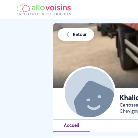
Retour
Khali
Carross
Chevigny
Accueil