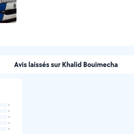
Avis laissés sur Khalid Bouimecha
-
-
-
-
-