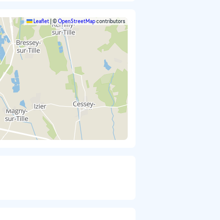
Leaflet
|
©
OpenStreetMap
contributors