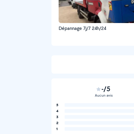
Dépannage 7j/7 24h/24
-/5
Aucun avis
5
4
3
2
1