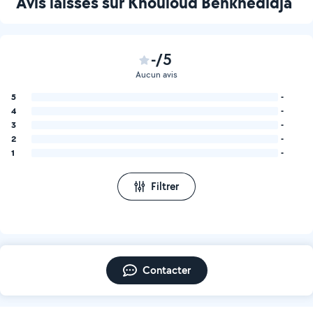
Avis laissés sur Khouloud Benkhedidja
-/5
Aucun avis
5
-
4
-
3
-
2
-
1
-
Filtrer
Contacter