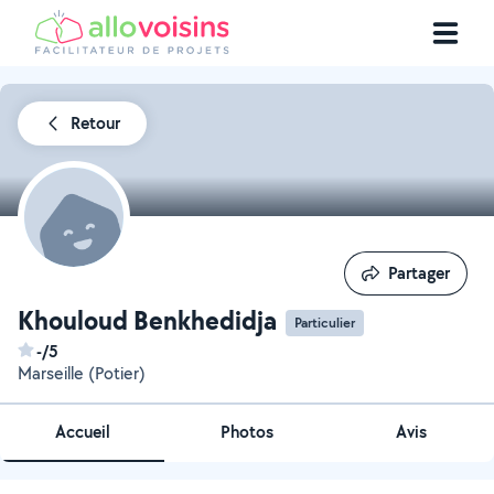
Retour
Partager
Partager
Khouloud Benkhedidja
Particulier
-/5
Marseille (Potier)
Accueil
Photos
Avis