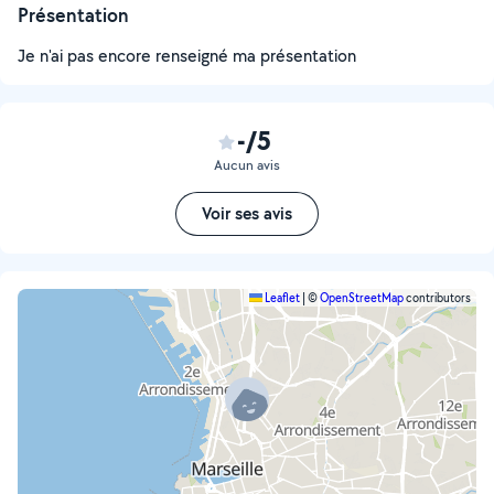
Présentation
Je n'ai pas encore renseigné ma présentation
-/5
Aucun avis
Voir ses avis
Leaflet
|
©
OpenStreetMap
contributors