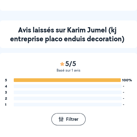
Avis laissés sur Karim Jumel (kj
entreprise placo enduis decoration)
5/5
Basé sur 1 avis
5
100%
4
-
3
-
2
-
1
-
Filtrer