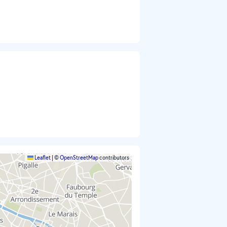
Leaflet
|
©
OpenStreetMap
contributors