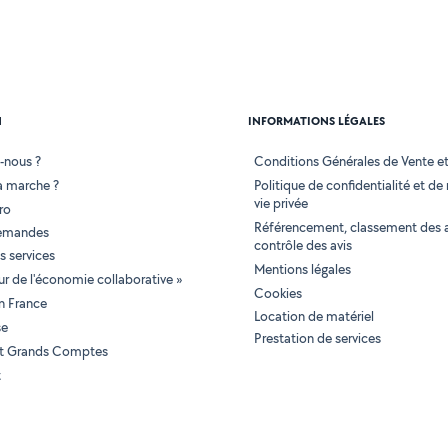
N
INFORMATIONS LÉGALES
-nous ?
Conditions Générales de Vente et 
 marche ?
Politique de confidentialité et de
vie privée
ro
Référencement, classement des 
demandes
contrôle des avis
 services
Mentions légales
tur de l'économie collaborative »
Cookies
en France
Location de matériel
se
Prestation de services
 et Grands Comptes
t