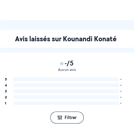
Avis laissés sur Kounandi Konaté
-/5
Aucun avis
5
-
4
-
3
-
2
-
1
-
Filtrer