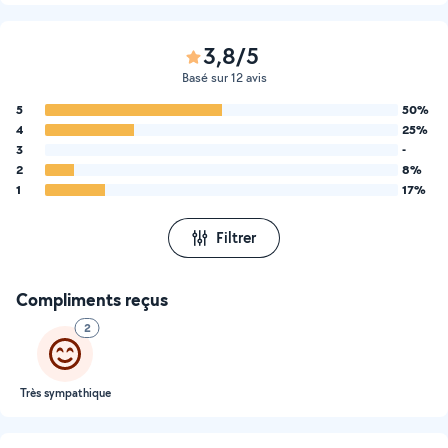
3,8/5
Basé sur 12 avis
5
50%
4
25%
3
-
2
8%
1
17%
Filtrer
Compliments reçus
2
Très sympathique