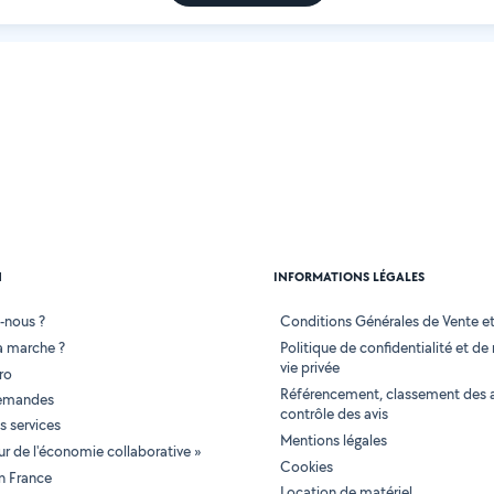
N
INFORMATIONS LÉGALES
-nous ?
Conditions Générales de Vente et 
 marche ?
Politique de confidentialité et de
vie privée
ro
Référencement, classement des 
demandes
contrôle des avis
 services
Mentions légales
tur de l'économie collaborative »
Cookies
en France
Location de matériel