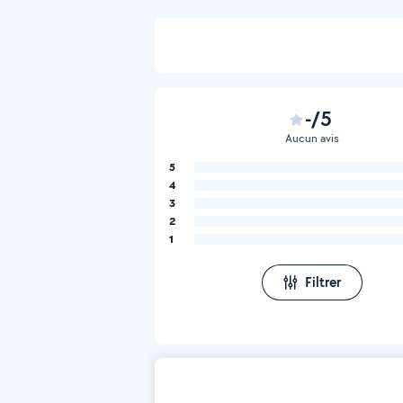
-/5
Aucun avis
5
4
3
2
1
Filtrer