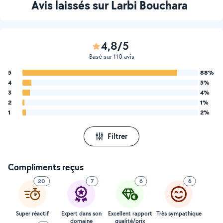
Avis laissés sur Larbi Bouchara
4,8/5
Basé sur 110 avis
5
88%
4
5%
3
4%
2
1%
1
2%
Filtrer
Compliments reçus
20
7
6
6
Super réactif
Expert dans son
Excellent rapport
Très sympathique
domaine
qualité/prix