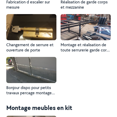
Fabrication d escalier sur
Réalisation de garde corps
mesure
et mezzanine
Changement de serrure et
Montage et réalisation de
ouverture de porte
toute serrurerie garde corps
escalier portail séparation
vitrée marquise etc travail
soignee
Bonjour dispo pour petits
travaux percage montage
de meuble aménagement d
espace interieur
Montage meubles en kit