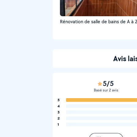
Rénovation de salle de bains de A à 
Avis la
5/5
Basé sur 2 avis
5
4
3
2
1