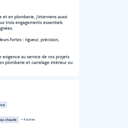
 et en plomberie, j'interviens aussi
 sur trois engagements essentiels
ignées.
eurs fortes : rigueur, précision,
te exigence au service de vos projets
en plomberie et carrelage intérieur ou
nce
'eau chaude
+ 4 autres