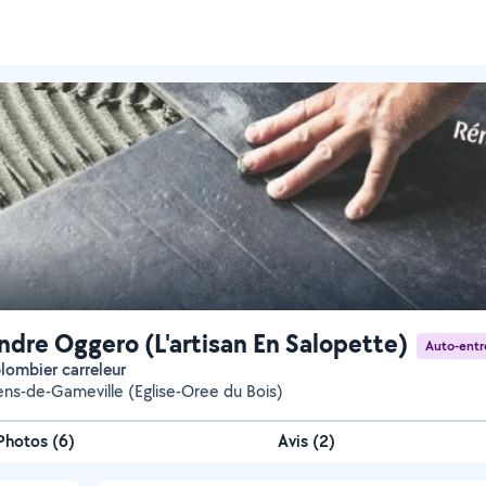
ndre Oggero (L'artisan En Salopette)
Auto-entr
 plombier carreleur
ens-de-Gameville (Eglise-Oree du Bois)
Photos
(
6
)
Avis (2)