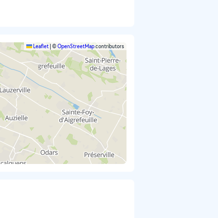
Leaflet
|
©
OpenStreetMap
contributors