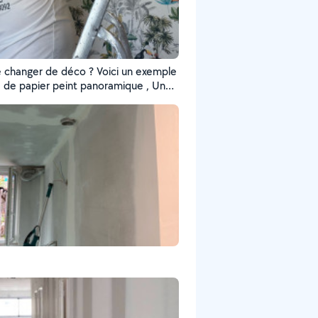
e changer de déco ? Voici un exemple
 de papier peint panoramique , Un
de précision pour transformer votre
r avec style !"
e