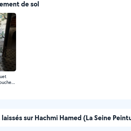
tement de sol
quet
-couche
s laissés sur Hachmi Hamed (La Seine Peint