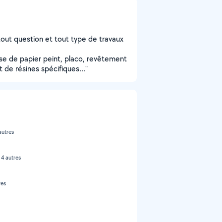
 tout question et tout type de travaux
Pose de papier peint, placo, revêtement
t de résines spécifiques..."
autres
 4 autres
res