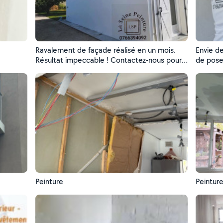
Ravalement de façade réalisé en un mois.
Envie d
Résultat impeccable ! Contactez-nous pour
de pose
vos projets. » Comme ça, c’est direct,
travail 
efficace, et ça met l’accent sur le temps et
intérieu
la qualité.
Peinture
Peintur