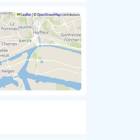
Leaflet
|
©
OpenStreetMap
contributors