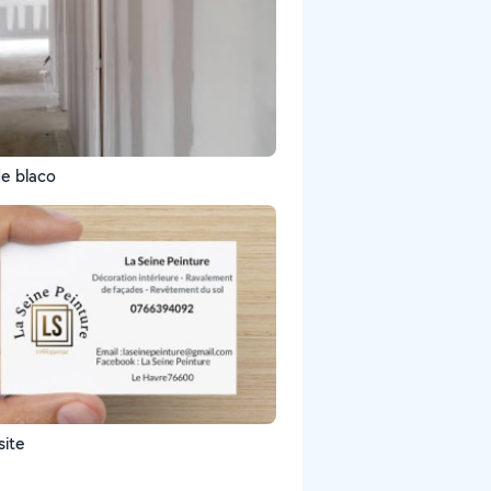
e blaco
site