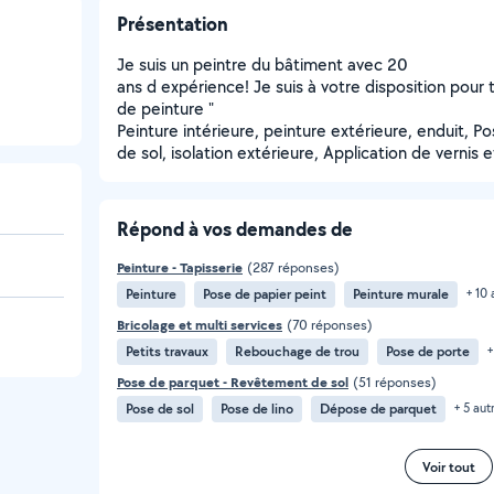
Présentation
Je suis un peintre du bâtiment avec 20
ans d expérience! Je suis à votre disposition pour
de peinture "
Peinture intérieure, peinture extérieure, enduit, 
de sol, isolation extérieure, Application de vernis e
Répond à vos demandes de
Peinture - Tapisserie
(287 réponses)
Peinture
Pose de papier peint
Peinture murale
+ 10 
Bricolage et multi services
(70 réponses)
Petits travaux
Rebouchage de trou
Pose de porte
+
Pose de parquet - Revêtement de sol
(51 réponses)
Pose de sol
Pose de lino
Dépose de parquet
+ 5 aut
Voir tout