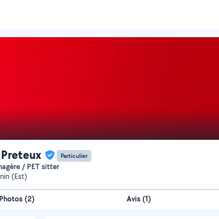
 Preteux
Particulier
nagère / PET sitter
in (Est)
Photos
(
2
)
Avis (1)