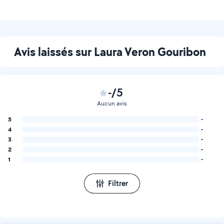
Avis laissés sur Laura Veron Gouribon
-/5
Aucun avis
5
-
4
-
3
-
2
-
1
-
Filtrer