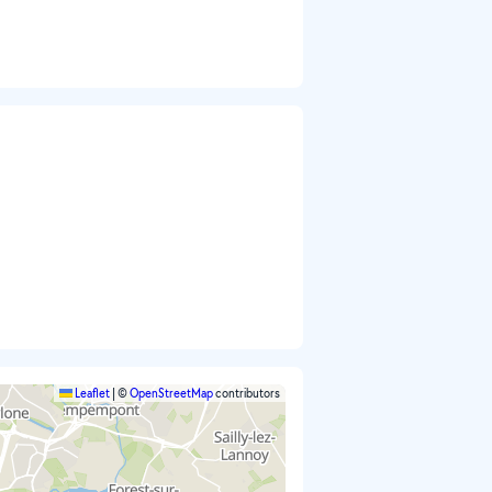
Leaflet
|
©
OpenStreetMap
contributors