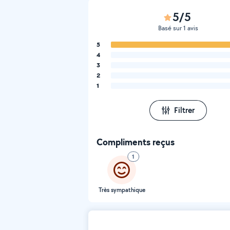
5/5
Basé sur 1 avis
5
4
3
2
1
Filtrer
Compliments reçus
1
Très sympathique