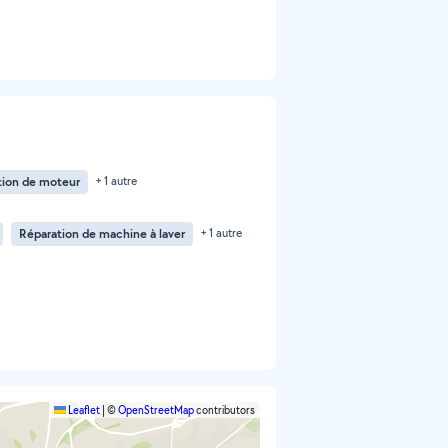
tion de moteur
+ 1 autre
Réparation de machine à laver
+ 1 autre
Leaflet
|
©
OpenStreetMap
contributors