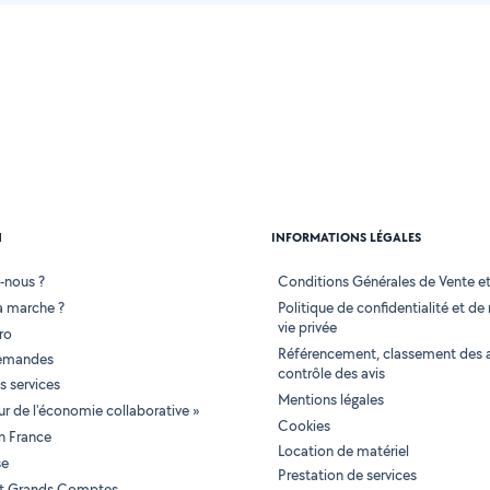
N
INFORMATIONS LÉGALES
-nous ?
Conditions Générales de Vente et 
 marche ?
Politique de confidentialité et de
vie privée
ro
Référencement, classement des 
demandes
contrôle des avis
 services
Mentions légales
tur de l'économie collaborative »
Cookies
en France
Location de matériel
se
Prestation de services
 et Grands Comptes