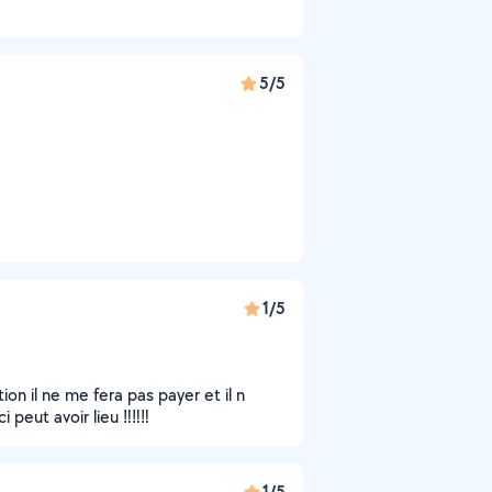
5/5
1/5
ion il ne me fera pas payer et il n
peut avoir lieu ‼️‼️‼️
1/5