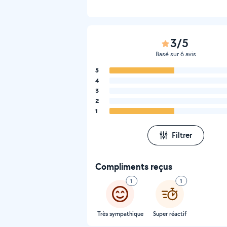
3/5
Basé sur 6 avis
5
4
3
2
1
Filtrer
Compliments reçus
1
1
Très sympathique
Super réactif