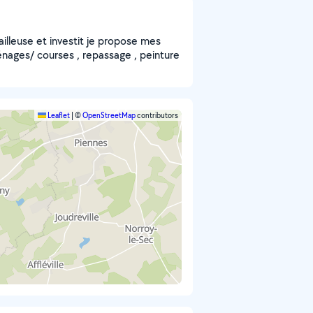
availleuse et investit je propose mes
énages/ courses , repassage , peinture
Leaflet
|
©
OpenStreetMap
contributors