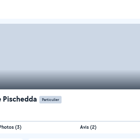
e Pischedda
Particulier
Photos
(
3
)
Avis (2)