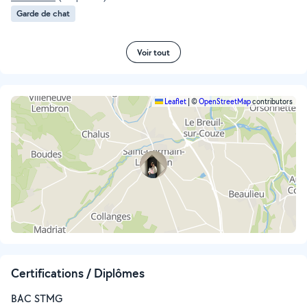
Garde de chat
Voir tout
Leaflet
|
©
OpenStreetMap
contributors
Certifications / Diplômes
BAC STMG