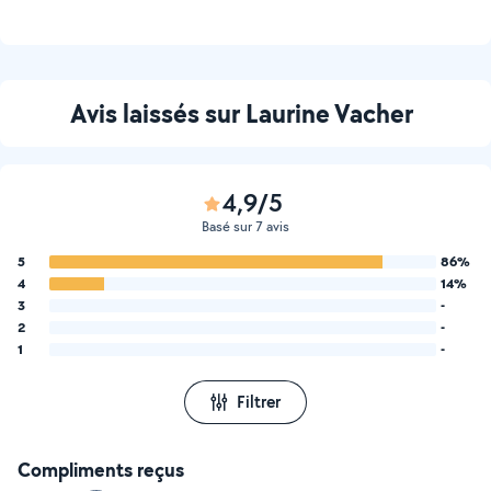
Avis laissés sur Laurine Vacher
4,9/5
Basé sur 7 avis
5
86%
4
14%
3
-
2
-
1
-
Filtrer
Compliments reçus