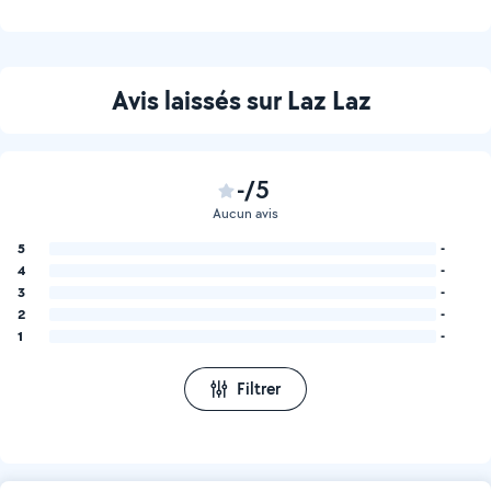
Avis laissés sur Laz Laz
-/5
Aucun avis
5
-
4
-
3
-
2
-
1
-
Filtrer