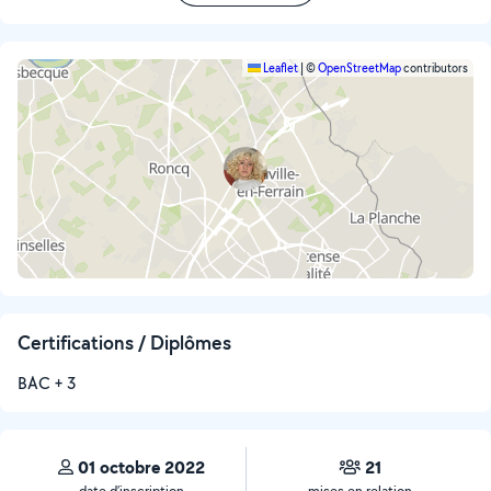
Leaflet
|
©
OpenStreetMap
contributors
Certifications / Diplômes
BAC + 3
01 octobre 2022
21
date d’inscription
mises en relation